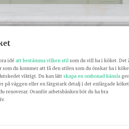
öket
bra idé
att bestämma vilken stil
som du vill ha i köket. Det 
er som du kommer att få den stilen som du önskar ha i köket
 slutskedet viktigt. Du kan lätt
skapa en ombonad känsla
gen
er på väggen eller en färgstark detalj i det enfärgade köke
r du renoverar. Ovanför arbetsbänken bör du ha bra
iv.