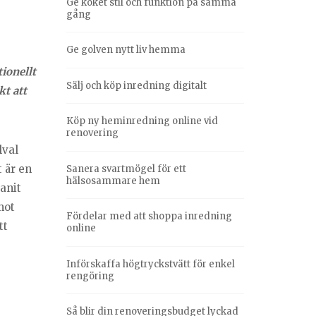
Ge köket stil och funktion på samma
gång
Ge golven nytt liv hemma
ionellt
Sälj och köp inredning digitalt
t att
Köp ny heminredning online vid
renovering
lval
t är en
Sanera svartmögel för ett
hälsosammare hem
anit
mot
Fördelar med att shoppa inredning
tt
online
Införskaffa högtryckstvätt för enkel
rengöring
Så blir din renoveringsbudget lyckad