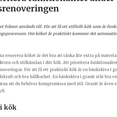
srenoveringen
rämst används till. För att få ett stilfullt kök som är funkt
ringsprocessen. Om köket är praktiskt kommer det automatisk
ka renovera köket är det bra att tänka lite extra på materia
orn och stilkänslan i ditt kök. Att prioritera funktionalite
veringar. För att få ett praktiskt kök är en bänkskiva i gr
dskraft och bra hållbarhet. En bänkskiva i granit står bra e
utan att du behöver kompromissa med stil. Granit är även e
ft.
 i kök