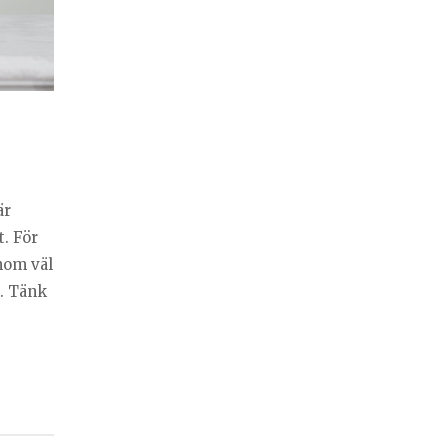
är
. För
om väl
t. Tänk