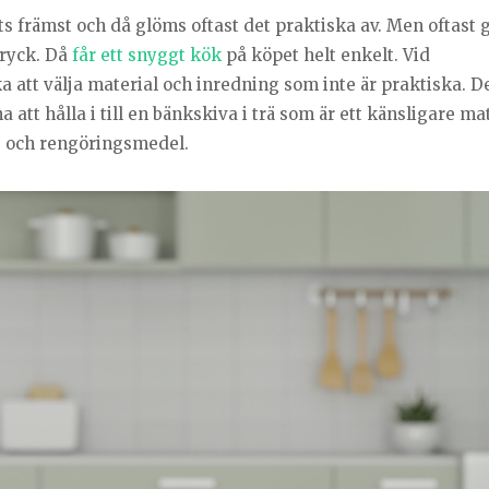
tts främst och då glöms oftast det praktiska av. Men oftast 
tryck. Då
får ett snyggt kök
på köpet helt enkelt. Vid
a att välja material och inredning som inte är praktiska. D
 att hålla i till en bänkskiva i trä som är ett känsligare mat
s och rengöringsmedel.