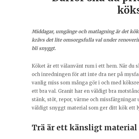
kök
Middagar, umgänge och matlagning är det köket f
krävs det lite omsorgsfulla val under renove
bli snyggt.
Köket är ett välanvänt rum i ett hem. När du s
och inredningen för att inte dra ner på mysfakt
vanlig miss som många gör i och med köksreno
ett bra val. Granit har en väldigt bra motstån
stänk, stöt, repor, värme och missfärgningar 
väldigt snyggt material som ger ditt kök ett ly
Trä är ett känsligt material