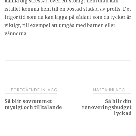
känna dig stressad över ett stökigt hem utan kan
istället komma hem till en bostad städad av proffs. Det
frigör tid som du kan lägga på sådant som du tycker är
viktigt, till exempel att umgås med barnen eller
vännerna.
FÖREGÅENDE INLÄGG
NÄSTA INLÄGG
←
→
Så blir sovrummet
Så blir din
mysigt och tilltalande
renoveringsbudget
lyckad