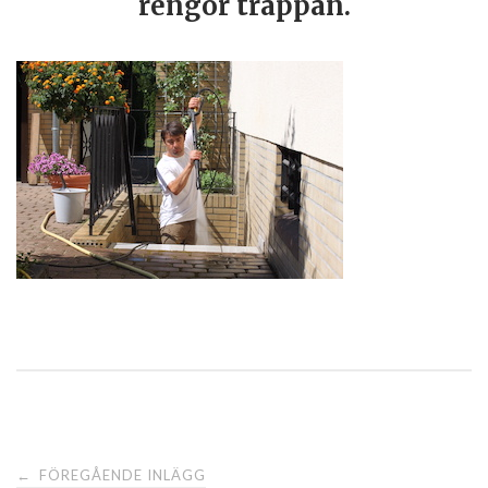
rengör trappan.
FÖREGÅENDE INLÄGG
←